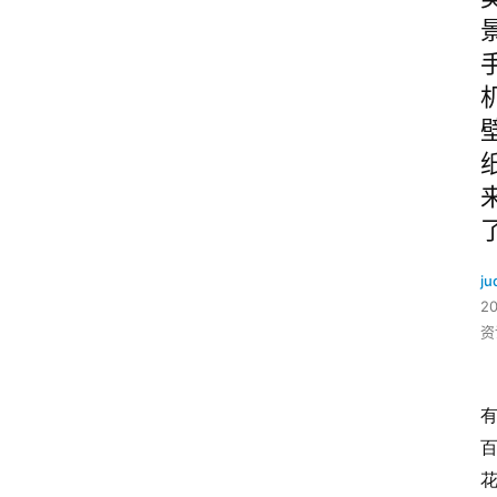
ju
2
资