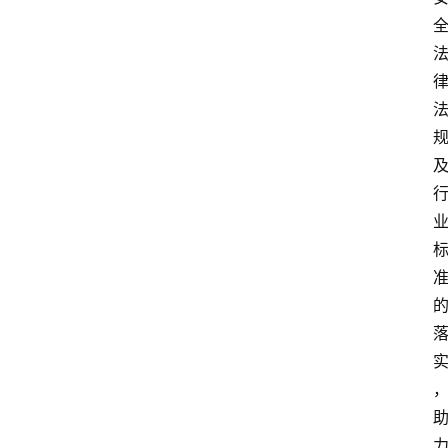
资
讯
人
物