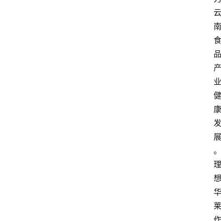
观
点
打
传
登录
注册
政
策
商
学
院