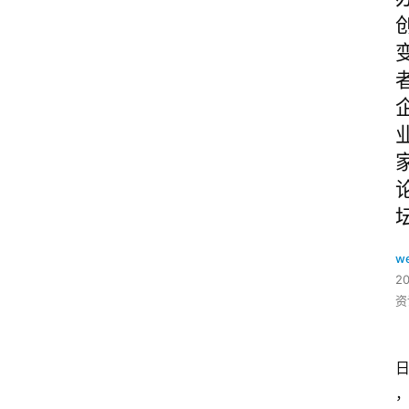
w
2
资