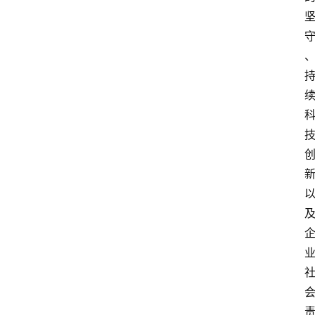
观
点
打
传
登录
注册
政
策
商
学
院