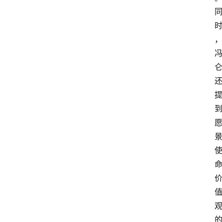
资
讯
人
物