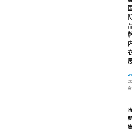
w
2
资