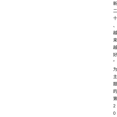
” 
2
0