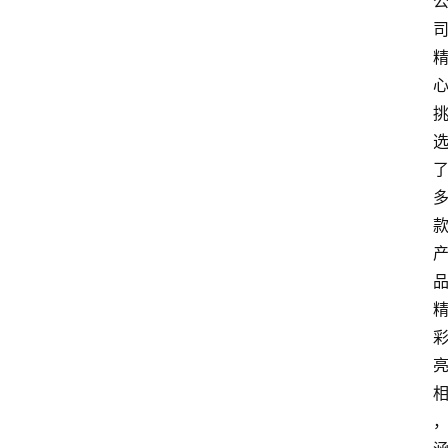
观
点
打
传
登录
注册
政
策
商
学
院