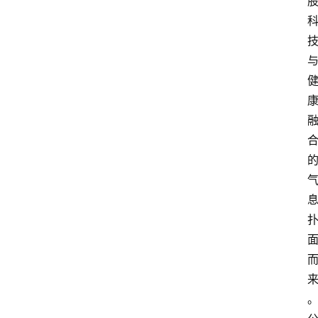
资
讯
人
物