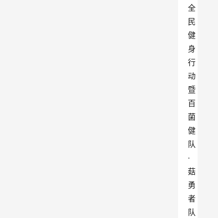
全
民
健
身
行
动
暨
百
菌
健
队
·
菇
勇
者
队