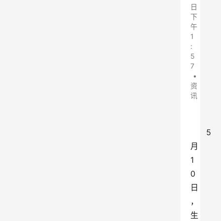
日
下
午
1
:
5
7
•
资
讯
5
月
1
0
日
，
生