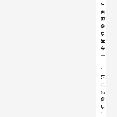
生
面
的
健
康
盛
会
—
—
“
惠
走
惠
健
康
”