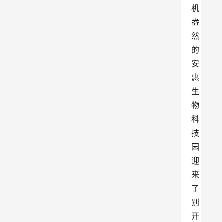
机
盎
然
的
安
惠
生
物
科
技
园
迎
来
了
别
开