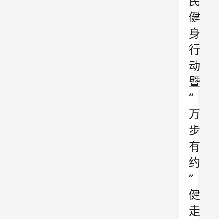
民
健
身
行
动
暨
“
万
步
有
约
”
健
走