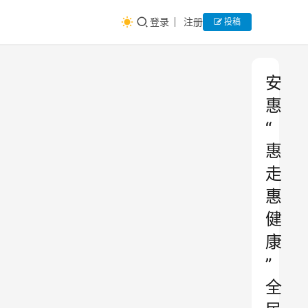
登录
注册
投稿
安
惠
“
惠
走
惠
健
康
”
全