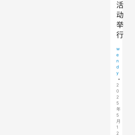
活
动
举
行
w
e
n
d
y
•
2
0
2
5
年
5
月
1
2