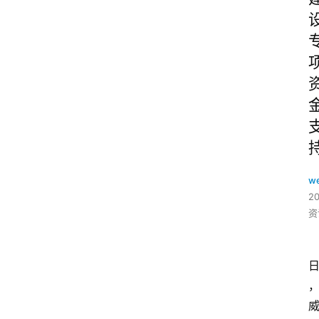
w
2
资