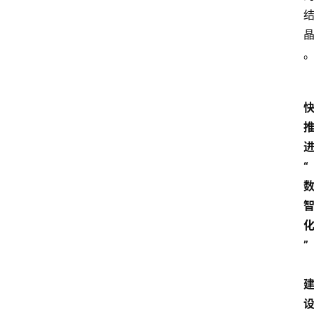
“
化
” 
资
讯