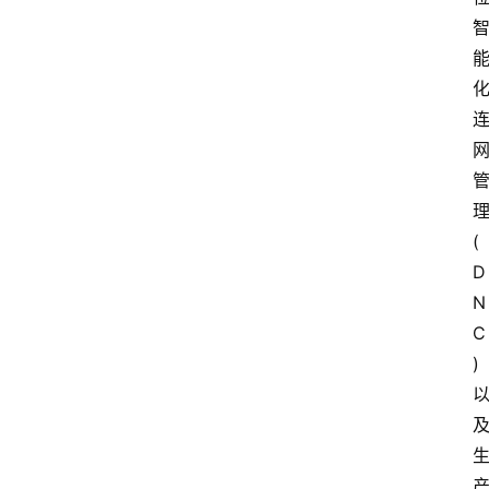
(
D
N
C
)