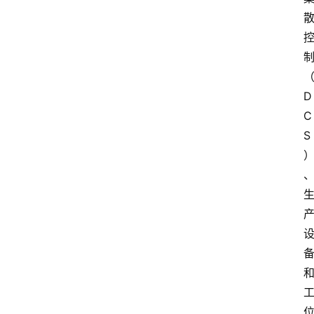
D
C
S