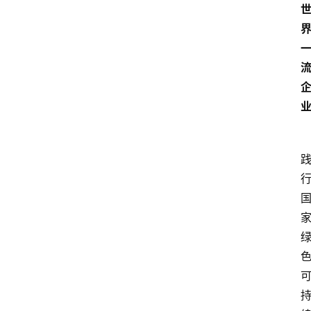
人
物
观
点
打
传
登录
注册
政
策
商
学
院