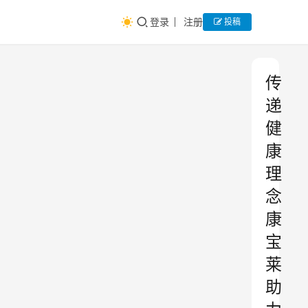
登录
注册
投稿
传
递
健
康
理
念
康
宝
莱
助