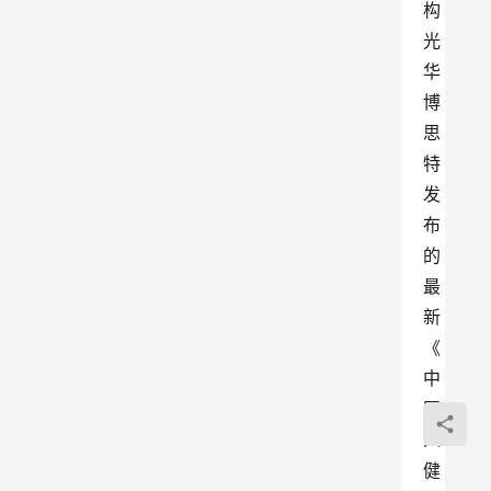
构
光
华
博
思
特
发
布
的
最
新
《
中
国
人
健