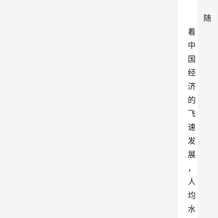
随
着
中
国
经
济
的
飞
速
发
展
，
人
均
水