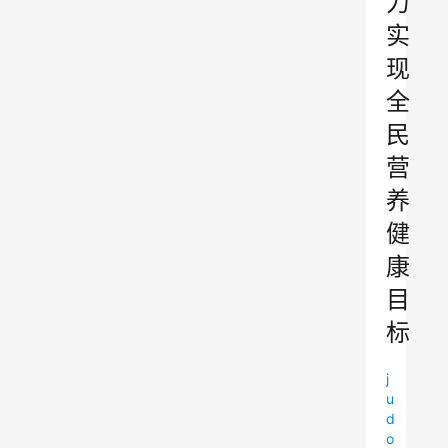
力
实
现
全
民
营
养
健
康
目
标
j
u
d
o