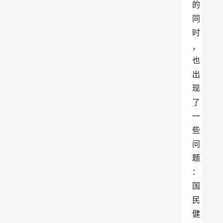
的
同
时
，
也
出
现
了
一
些
问
题
：
国
民
健