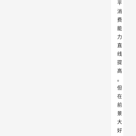
平
消
费
能
力
直
线
提
高
。
但
在
前
景
大
好