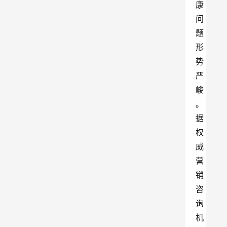
康
问
题
形
势
严
峻
。
据
权
威
营
销
咨
询
机