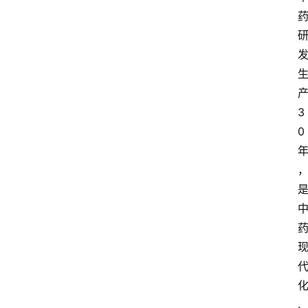
打
传
登录
注册
政
策
3
0
商
学
院