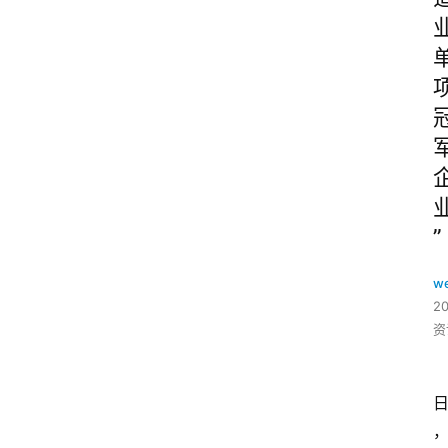
”
w
2
资