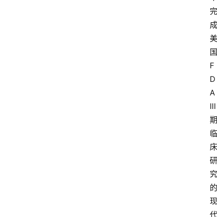
F
D
A 
Ⅲ