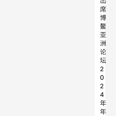
出
席
博
鳌
亚
洲
论
坛
2
0
2
4
年
年