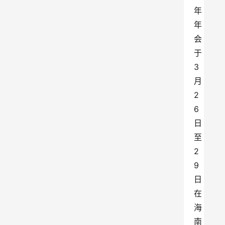
年
年
会
于
3
月
2
6
日
至
2
9
日
在
海
南