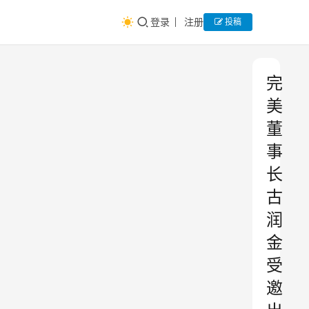
登录
注册
投稿
完
美
董
事
长
古
润
金
受
邀