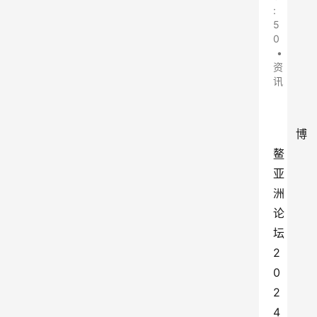
:
5
0
•
资
讯
博
鳌
亚
洲
论
坛
2
0
2
4