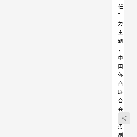
任
”
为
主
题
，
中
国
侨
商
联
合
会
常
务
副