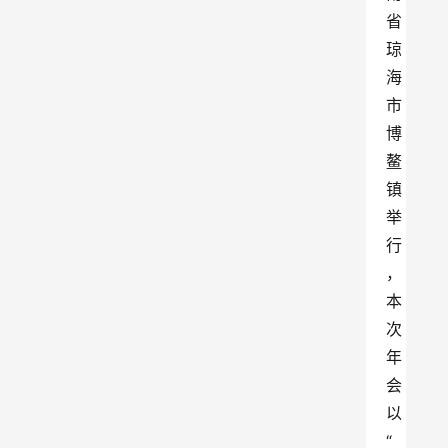
省
琼
海
市
博
鳌
镇
举
行
，
本
次
年
会
以
“