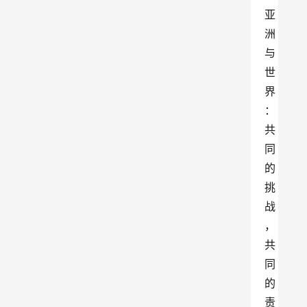
亚
洲
与
世
界
：
共
同
的
挑
战
，
共
同
的
责