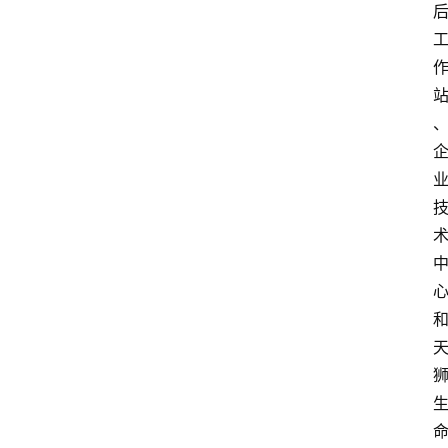
资
讯
人