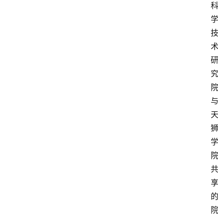
物
观
点
打
传
登录
注册
政
策
商
学
院