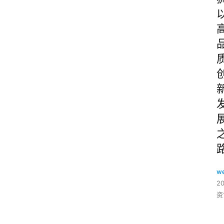
w
2
资