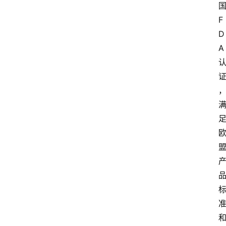
F
D
A