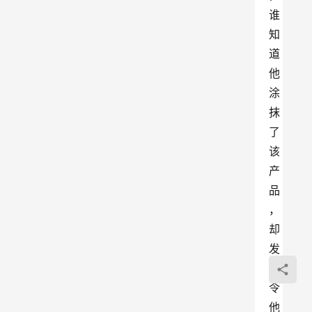
谁
知
道
他
涂
抹
了
该
产
品
，
却
发
生
令
他