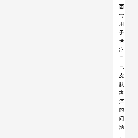
菌
膏
用
于
治
疗
自
己
皮
肤
瘙
痒
的
问
题
，