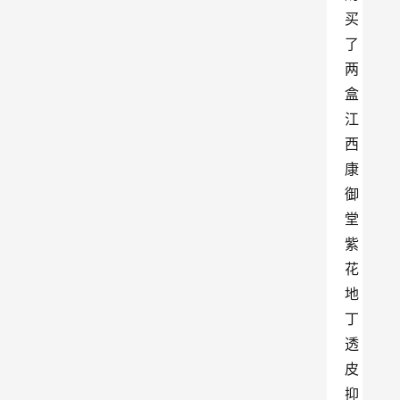
买
了
两
盒
江
西
康
御
堂
紫
花
地
丁
透
皮
抑