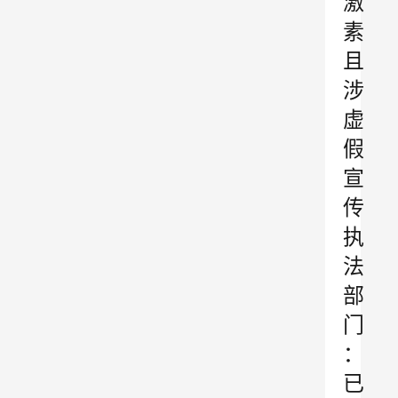
激
素
且
涉
虚
假
宣
传
执
法
部
门
：
已