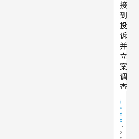
接
到
投
诉
并
立
案
调
查
j
u
d
o
•
2
0