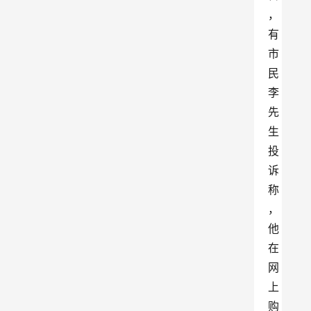
，
有
市
民
李
先
生
投
诉
称
，
他
在
网
上
购