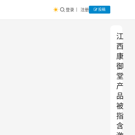
登录
注册
投稿
江
西
康
御
堂
产
品
被
指
含