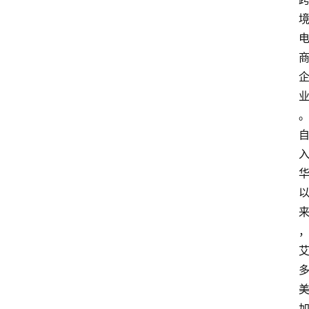
人
物
观
点
打
传
登录
注册
政
策
商
学
院