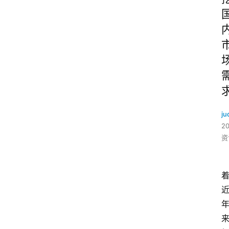
ju
2
资