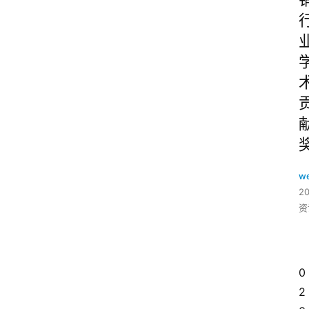
w
2
资
0
2