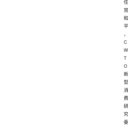
C
W
T
O 