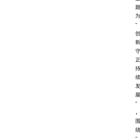
“
”
“