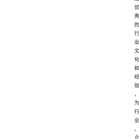
人
物
观
点
打
传
登录
注册
政
策
商
学
院