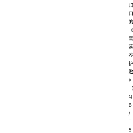
Q
B
/
T 
5