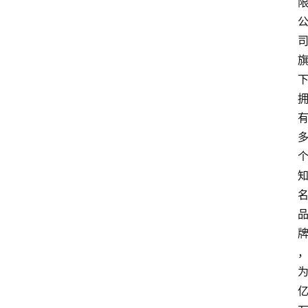
资
讯
人
物