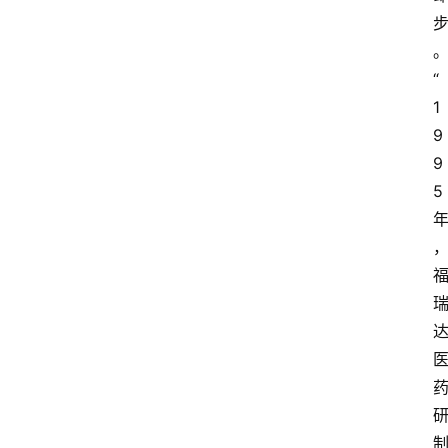
“
1
9
9
5