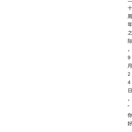
9
2
4
“