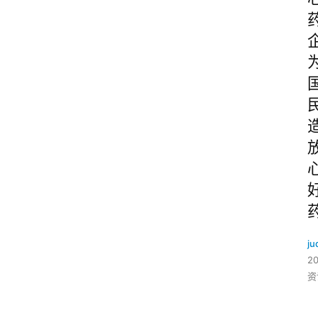
ju
2
资