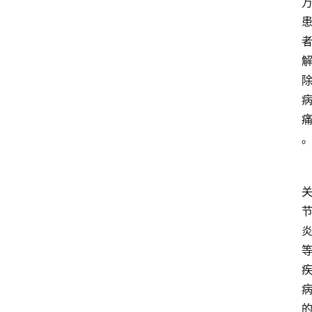
观
点
打
传
登录
注册
政
策
商
学
院