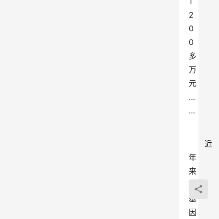
1
2
0
0
多
万
元
…
…
近
年
来
，
基
因