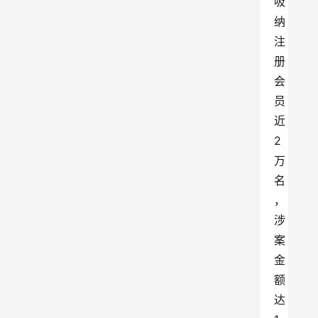
吸
纳
注
册
会
员
近
2
万
名
，
涉
案
金
额
达