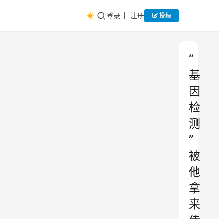
登录
注册
投稿
“
基
因
检
测
”
被
他
拿
来