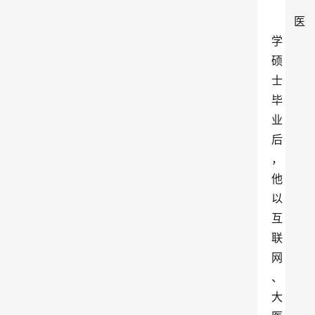
医
学
硕
士
毕
业
后
，
他
以
互
联
网
、
大