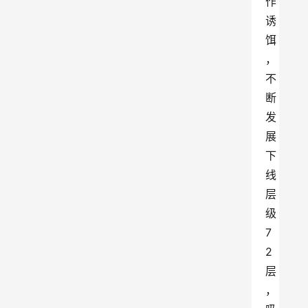
作
诱
饵
，
不
断
发
展
下
线
层
级
7
2
层
，