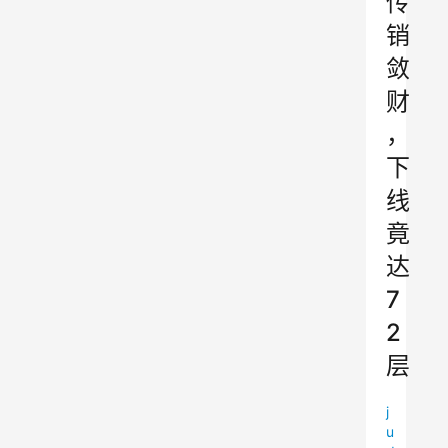
传
销
敛
财
，
下
线
竟
达
7
2
层
j
u