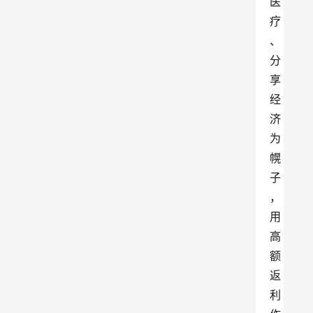
医
疗
、
分
享
经
济
为
幌
子
，
用
高
额
返
利