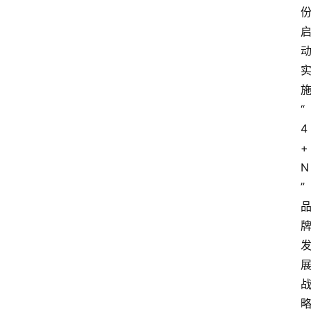
“
4
+
N
”