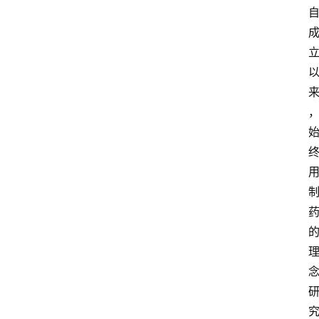
资
讯
人
物