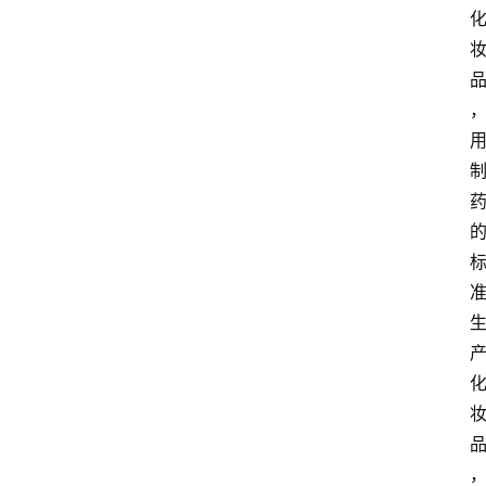
观
点
打
传
登录
注册
政
策
商
学
院