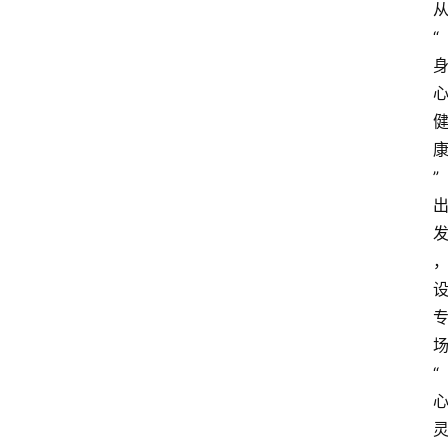
“
”
“