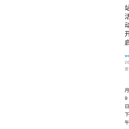
w
2
资
9