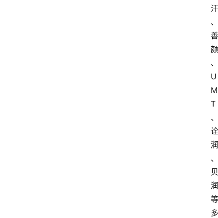
U
M
T