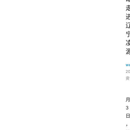
w
2
资
3