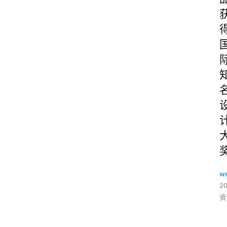
w
2
资