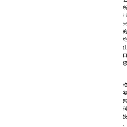
资
讯
人
物
观
点