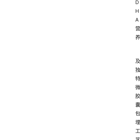
D
H
A