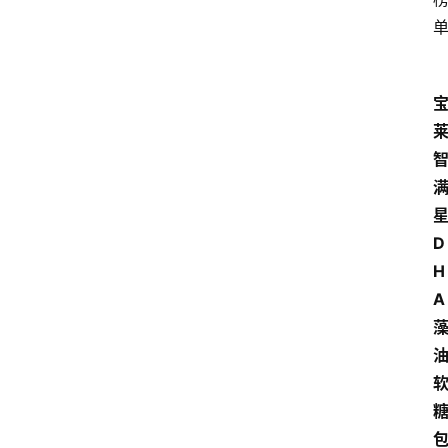
D
H
A