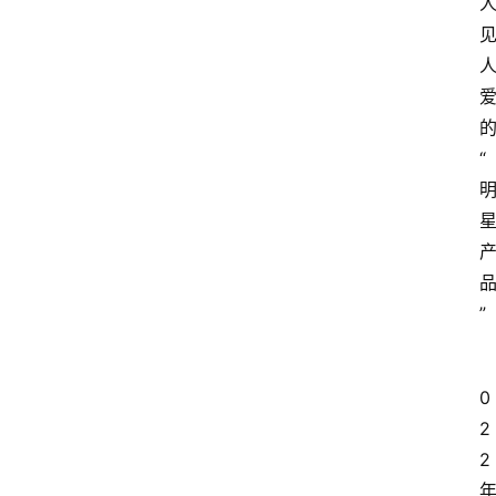
“
”
0
2
2