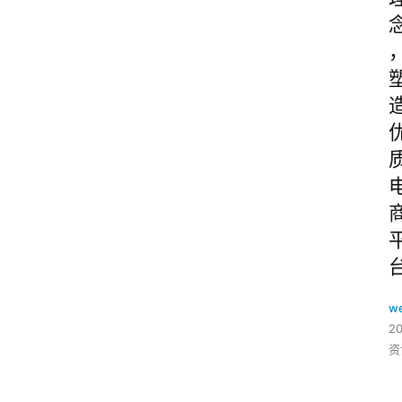
w
2
资