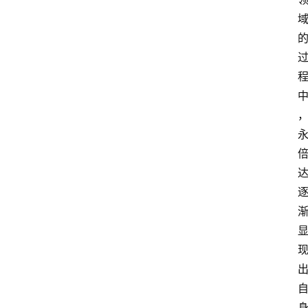
资
讯
人
物