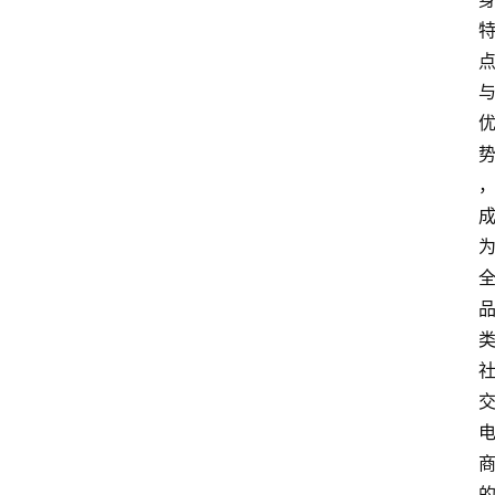
观
点
打
传
登录
注册
政
策
商
学
院