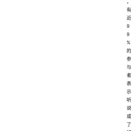
9
9
%