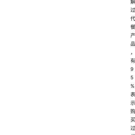
9
5
%