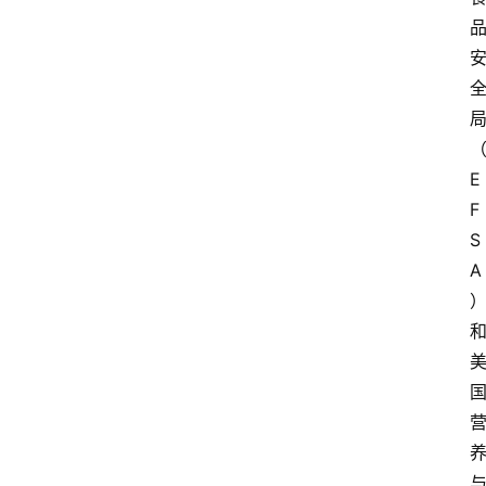
E
F
S
A