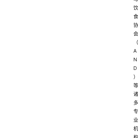
A
N
D