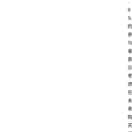
.
9
%