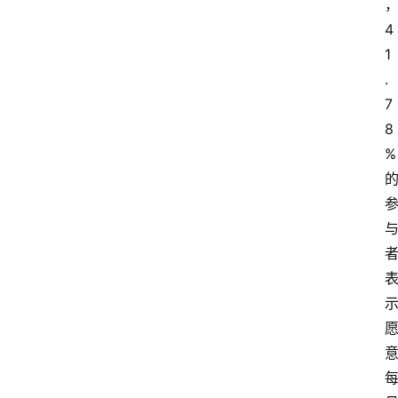
4
1
.
7
8
%
资
讯
人
物
观
点
打
传
登录
注册