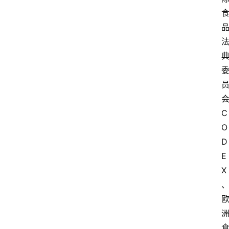
C
O
D
E
X