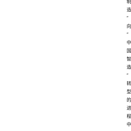
”
“
”