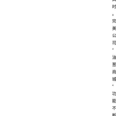
“
”
资
讯