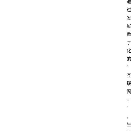
“
+
”