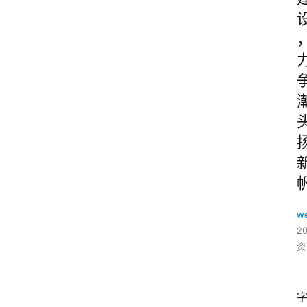
w
2
资