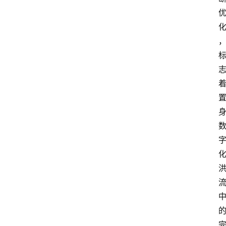
人
物
观
点
打
传
登录
注册
政
策
商
学
院