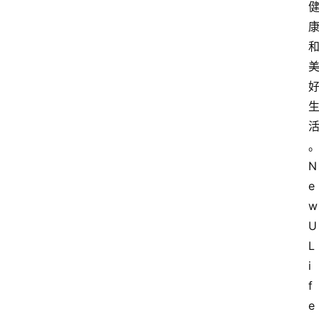
N
e
w 
U 
L
i
f
e