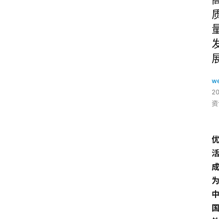
w
2
资