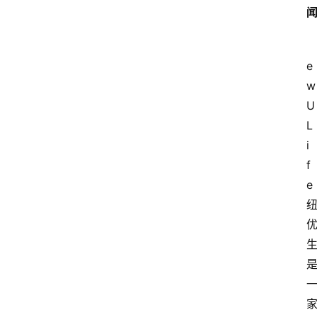
e
w 
U 
L
i
f
e