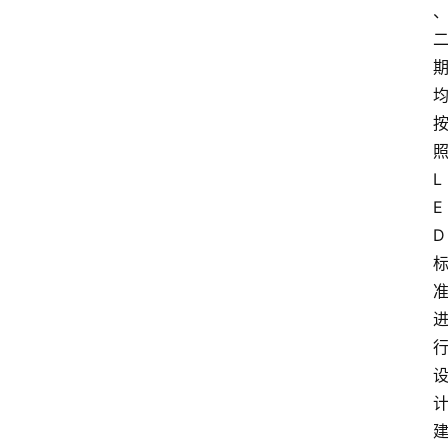
L
E
D