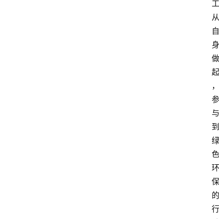
点
打
传
登录
注册
政
策
商
学
院