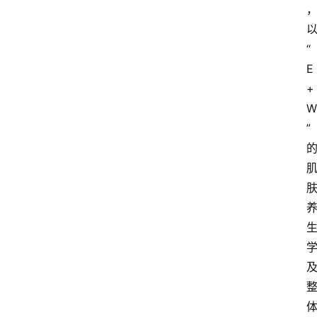
“
E
+
W
”