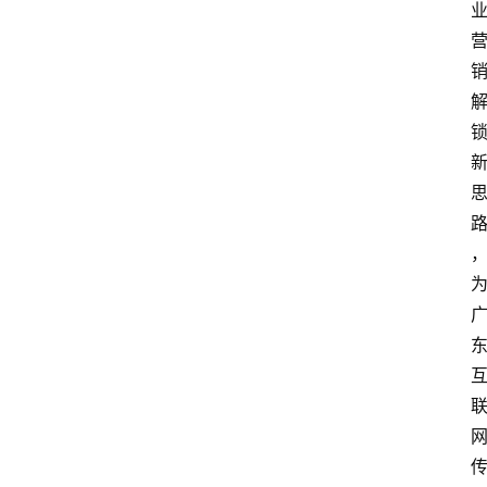
资
讯
人
物
观
点