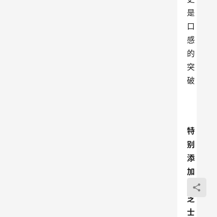
是
口
感
的
突
破
特
别
添
加
的
芝
士