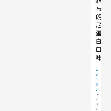
酪
布
朗
尼
蛋
白
口
味
w
e
n
d
y
•
2
0
2