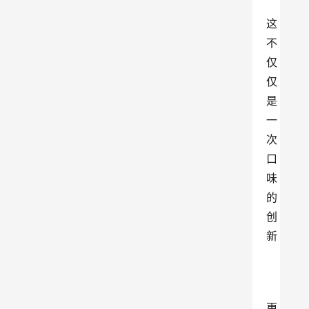
这
不
仅
仅
是
一
次
口
味
的
创
新
更