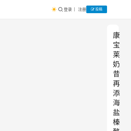
登录
注册
投稿
康
宝
莱
奶
昔
再
添
海
盐
榛