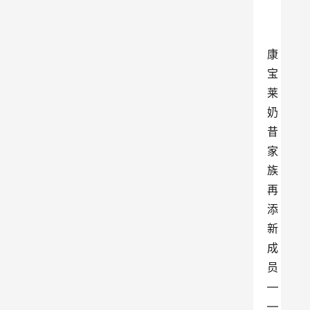
康
宝
莱
奶
昔
家
族
再
添
新
成
员
—
—