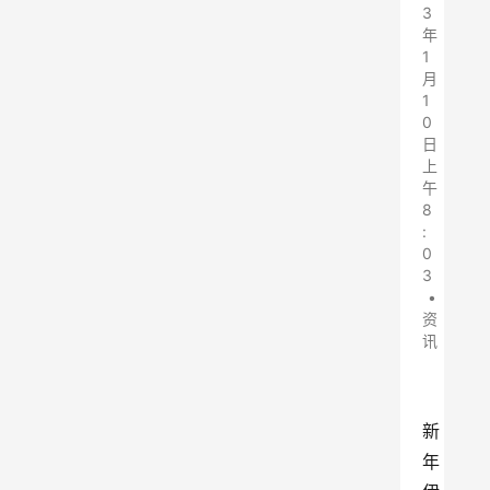
3
年
1
月
1
0
日
上
午
8
:
0
3
•
资
讯
新
年