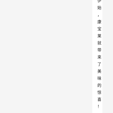
伊
始
，
康
宝
莱
就
带
来
了
美
味
的
惊
喜
！