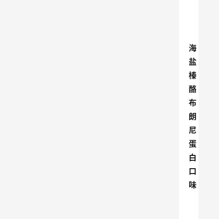
海
盐
榛
酪
布
朗
尼
蛋
白
口
味