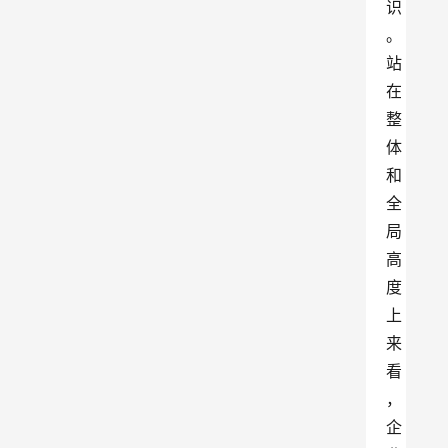
识
。
站
在
整
体
和
全
局
高
度
上
来
看
，
企