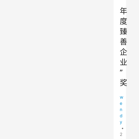
“
年
度
臻
善
企
业
”
奖
w
e
n
d
y
•
2