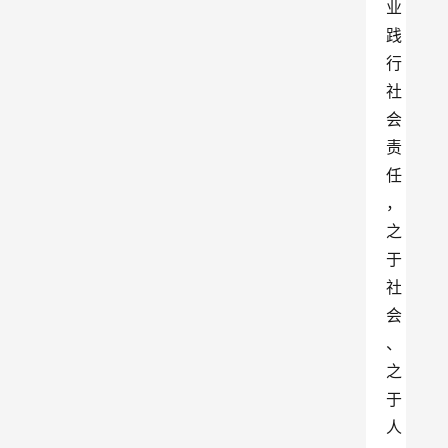
业
践
行
社
会
责
任
，
之
于
社
会
、
之
于
人