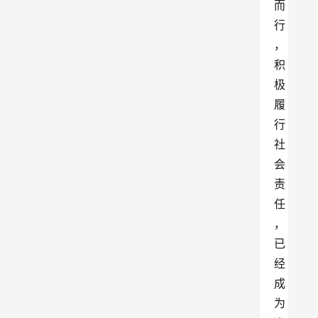
而
行
，
积
极
履
行
社
会
责
任
，
已
经
成
为