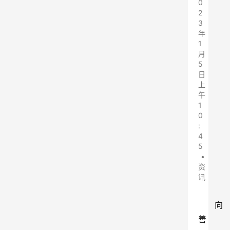
0
2
3
年
1
月
5
日
上
午
1
0
:
4
5
•
资
讯
向
善