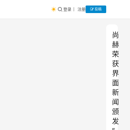
登录
注册
投稿
尚
赫
荣
获
界
面
新
闻
颁
发