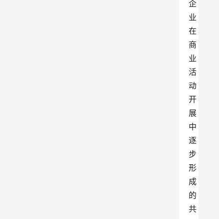
企
业
在
商
业
活
动
开
展
中
逐
步
形
成
的
共