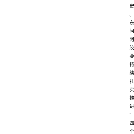
资
讯
人
物
观
点
打
传
登录
注册
政
“
策