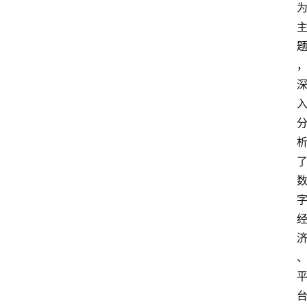
资
讯
人
物
观
点
打
传
登录
注册
政
策
商
学