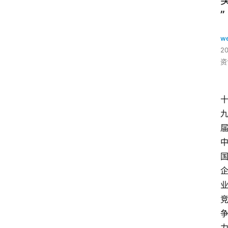
”
w
2
资