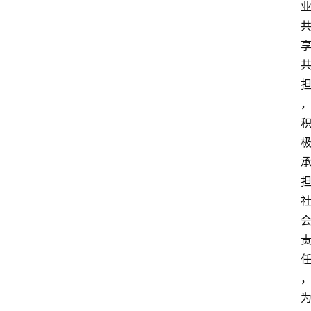
人
物
观
点
打
传
登录
注册
政
策
商
学
院