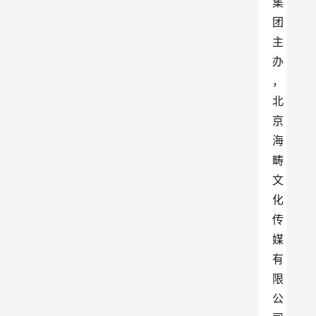
集
团
主
办
，
北
京
海
畴
文
化
传
媒
有
限
公