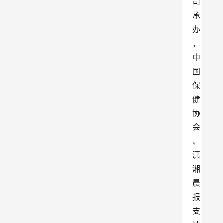
司
承
办
，
中
国
保
健
协
会
、
潇
湘
晨
报
支