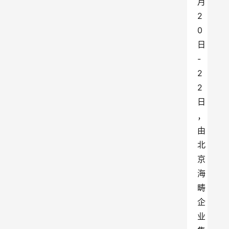
月
2
0
日
-
2
2
日
，
由
北
京
海
畴
企
业