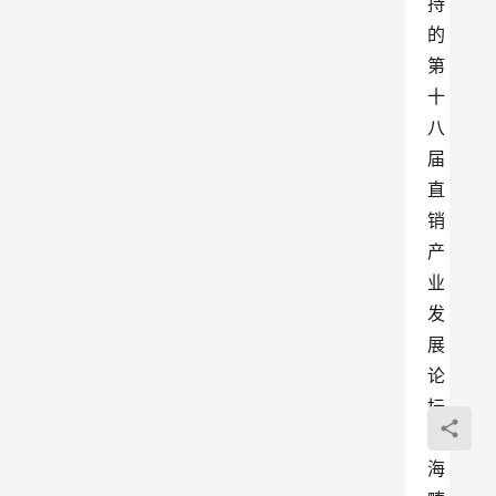
持
的
第
十
八
届
直
销
产
业
发
展
论
坛
暨
海