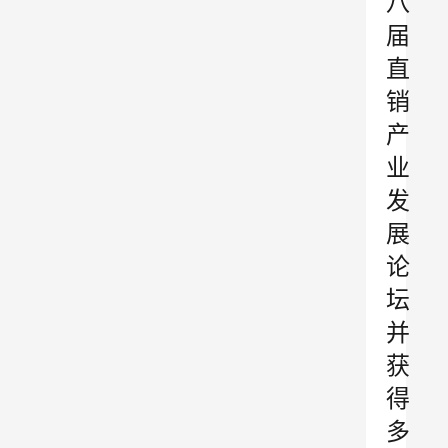
八
届
直
销
产
业
发
展
论
坛
并
获
得
多