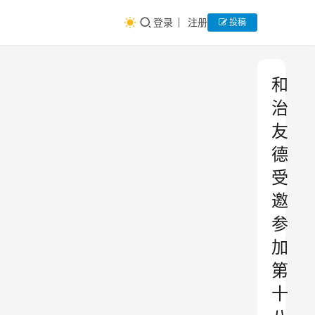
登录
注册
投稿
和
治
友
德
受
邀
参
加
第
十