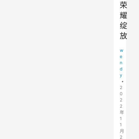
荣
耀
绽
放
w
e
n
d
y
•
2
0
2
2
年
1
1
月
2