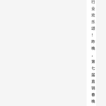
行
业
欢
乐
颂
！
昨
晚
，
第
七
届
直
销
春
晚