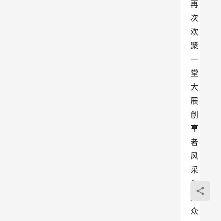
再
次
欢
聚
一
堂
大
展
创
享
者
风
采
为
观
众