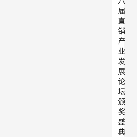
八
届
直
销
产
业
发
展
论
坛
颁
奖
盛
典