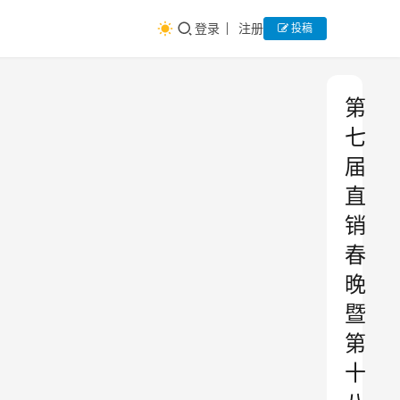
登录
注册
投稿
第
七
届
直
销
春
晚
暨
第
十