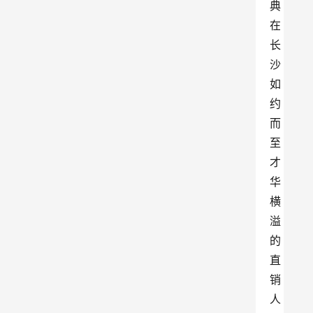
典
在
长
沙
如
约
而
至
才
华
横
溢
的
直
销
人