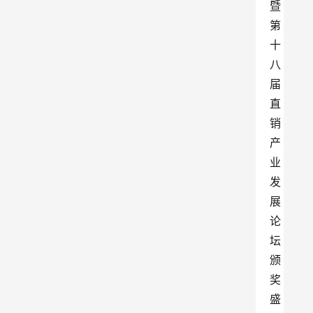
暨
第
十
八
届
直
销
产
业
发
展
论
坛
颁
奖
盛