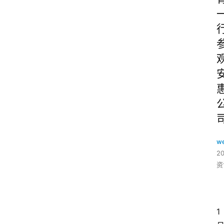
w
2
资
1