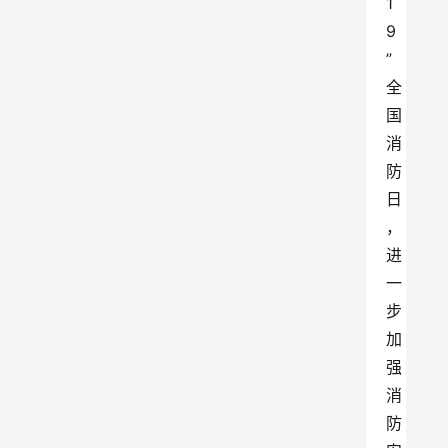
1
9
”
全
国
消
防
日
，
进
一
步
加
强
消
防