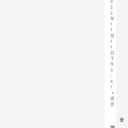
0
2
2
年
1
1
月
1
1
日
下
午
3
:
4
1
•
资
讯
全
国