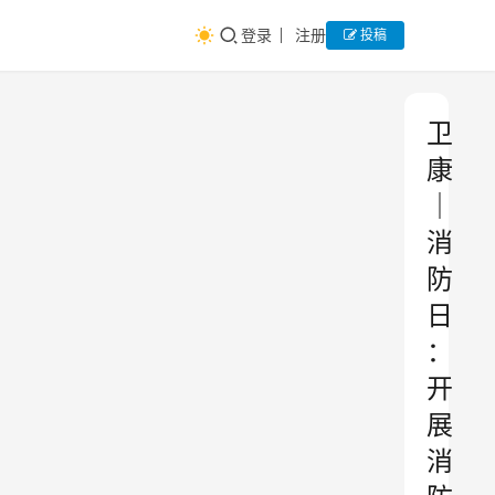
登录
注册
投稿
卫
康
｜
消
防
日
：
开
展
消