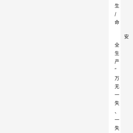
生
/
命
安
全
生
产
“
万
无
一
失
、
一
失