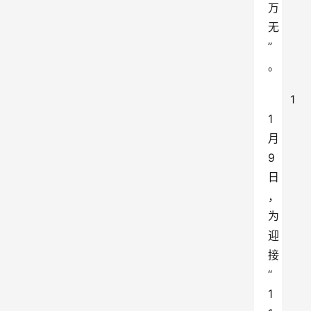
万
无
”
。
1
1
月
9
日
，
为
迎
接
“
1