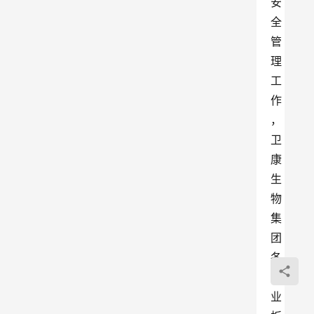
安
全
管
理
工
作
，
卫
康
生
物
集
团
各
事
业