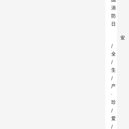
消
防
日
安
/
全
/
生
/
产
·
珍
/
爱
/