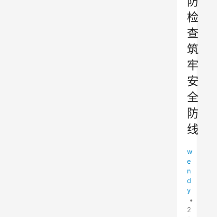
防
检
查
筑
牢
安
全
防
线
w
e
n
d
y
•
2