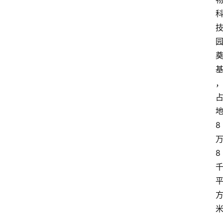
8
8
资
讯
人
物