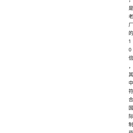
观
点
打
传
1
登录
注册
0
政
策
商
学
院