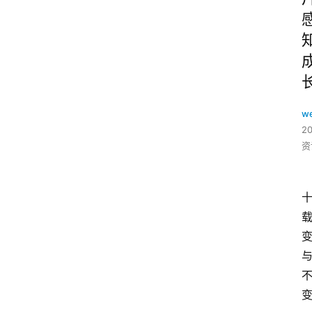
w
2
资