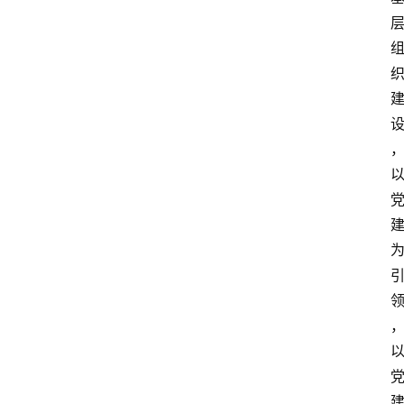
资
讯
人