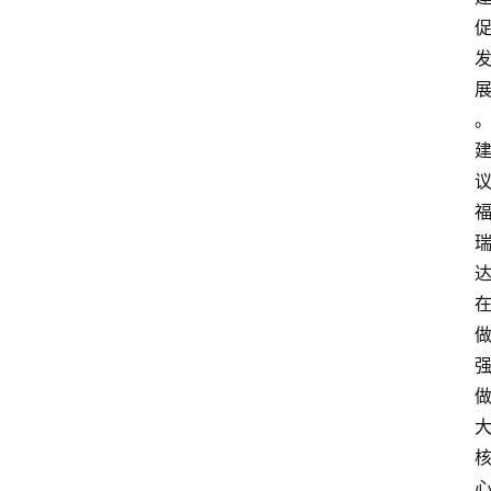
物
观
点
打
传
登录
注册
政
策
商
学
院