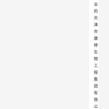
业
的
天
津
市
康
婷
生
物
工
程
集
团
有
限
公