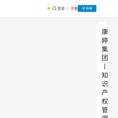
登录
注册
投稿
康
婷
集
团
丨
知
识
产
权
管