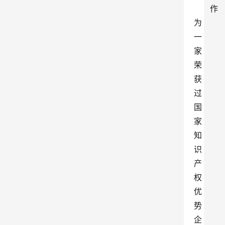
作
为
一
家
荣
获
过
国
家
知
识
产
权
优
势
企