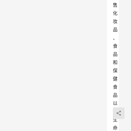
售
化
妆
品
、
食
品
和
保
健
食
品
以
及
生
命