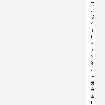
司
，
成
立
于
1
9
9
6
年
，
注
册
资
金
1