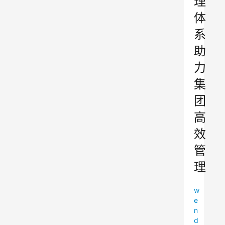
理
体
系
助
力
集
团
高
效
管
理
w
e
n
d