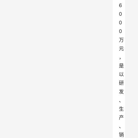
6
0
0
0
万
元
，
是
以
研
发
、
生
产
、
销