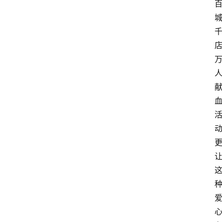
资
讯
人
物
观
点