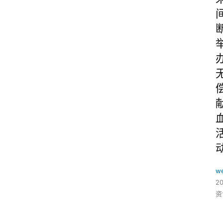
w
2
资