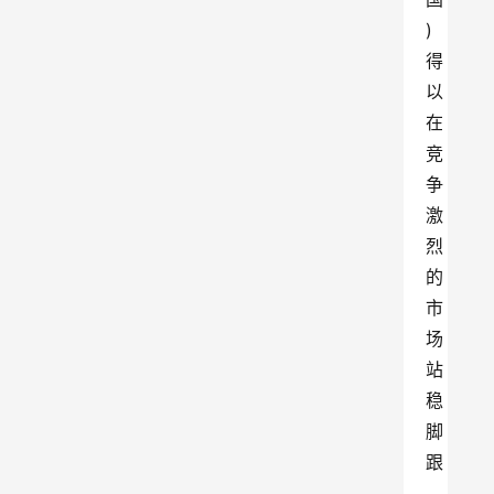
)
得
以
在
竞
争
激
烈
的
市
场
站
稳
脚
跟
,