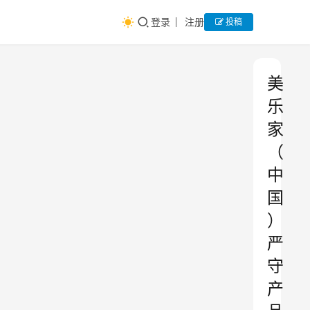
登录
注册
投稿
美
乐
家
（
中
国
）
严
守
产