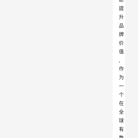
提
升
品
牌
价
值
,
作
为
一
个
在
全
球
有
数