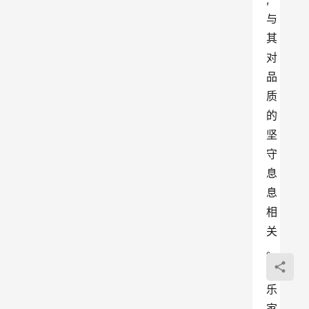
与
其
对
品
质
的
坚
守
息
息
相
关
。
美
乐
家