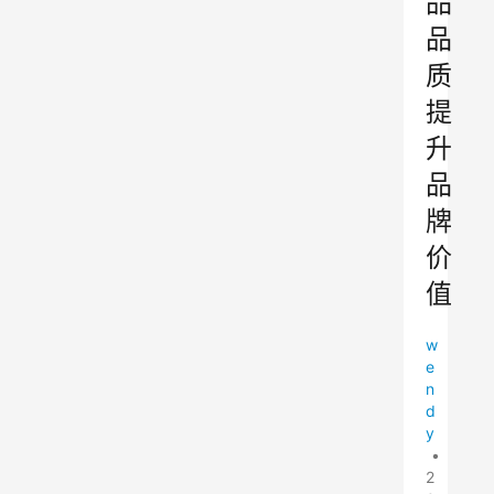
品
品
质
提
升
品
牌
价
值
w
e
n
d
y
•
2