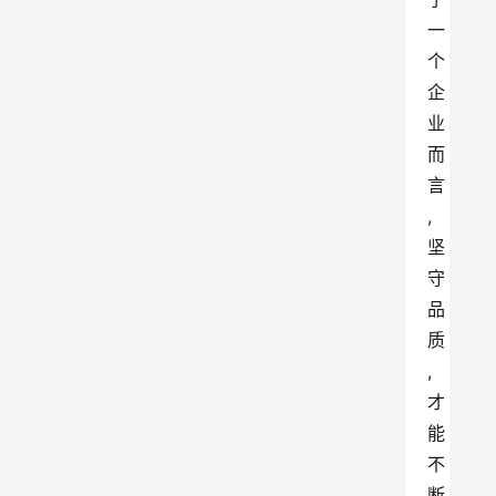
一
个
企
业
而
言
,
坚
守
品
质
,
才
能
不
断