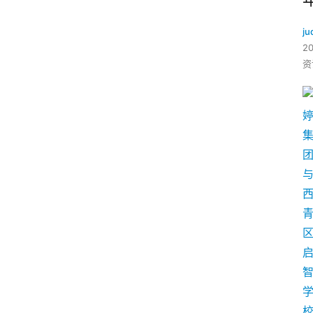
ju
2
资