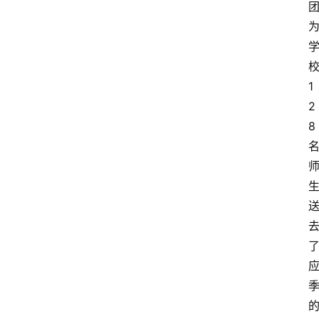
1
2
资
8
讯
人
物
观
点
打
传
登录
注册