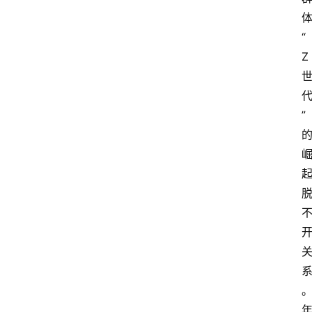
“
Z
”