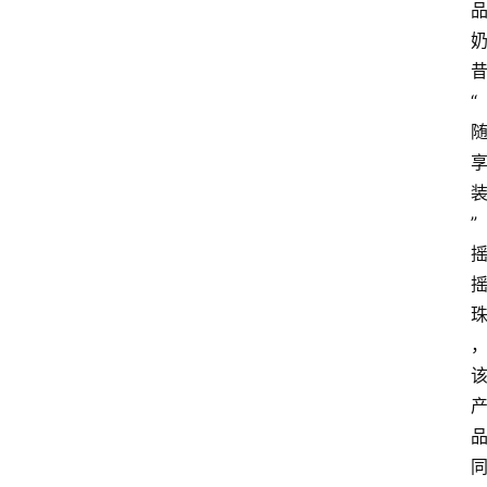
资
讯
“
人
物
”
观
点
打
传
登录
注册
政
策
商