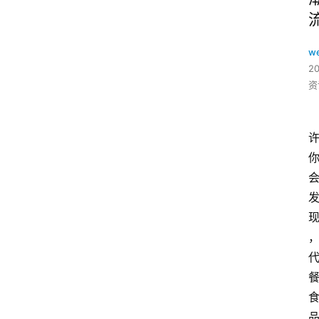
w
2
资