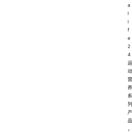
a
l
i
f
e
2
4