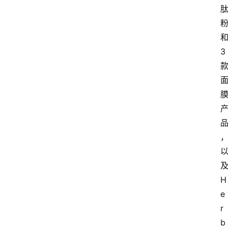
3
H
e
r
b