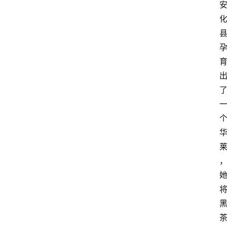
资
讯
人
物
观
点
打
传
登录
注册
政
策
商