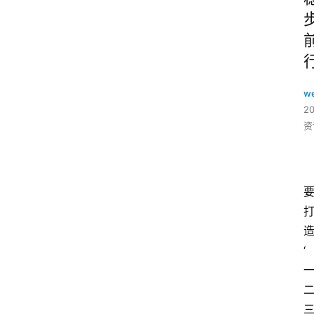
w
2
资
‘