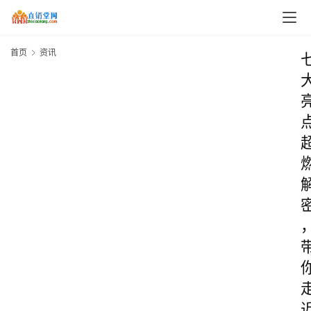
首页
资讯