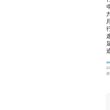
w
2
资