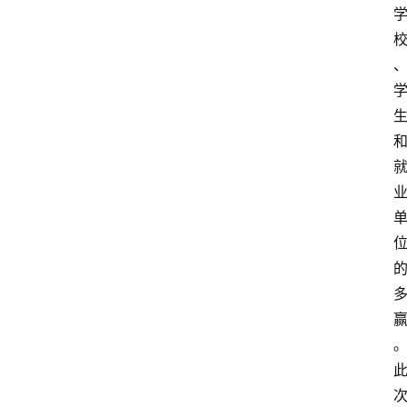
人
物
观
点
打
传
登录
注册
政
策
商
学
院