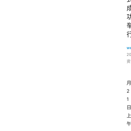
w
2
资
2
1