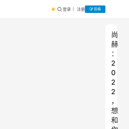
登录
注册
投稿
尚
赫
：
2
0
2
2
，
想
和