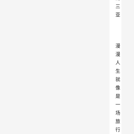
三
亚
漫
漫
人
生
就
像
是
一
场
旅
行