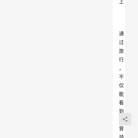
上
通
过
旅
行
，
不
仅
能
看
到
不
曾
领