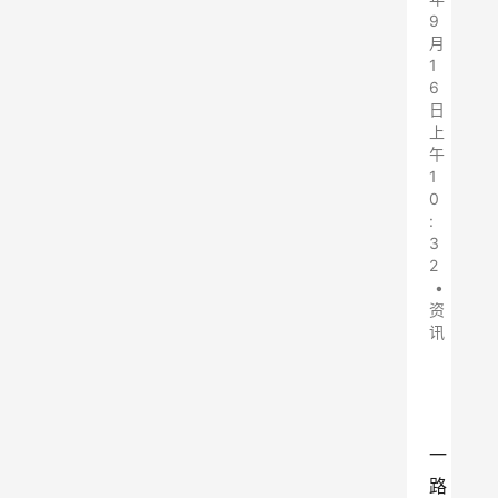
9
月
1
6
日
上
午
1
0
:
3
2
•
资
讯
一
路