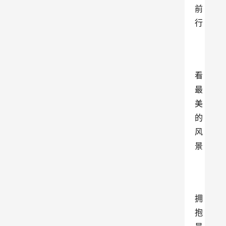
前
行
看
最
美
的
风
景
拥
抱