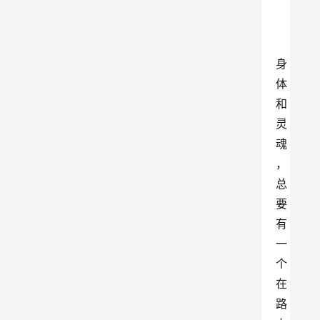
身
体
和
灵
魂
，
总
要
有
一
个
在
路