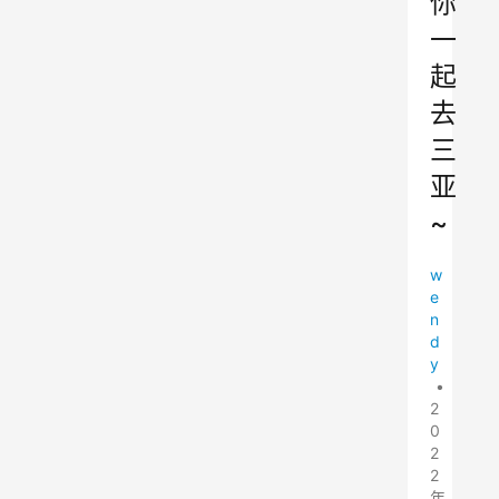
你
一
起
去
三
亚
~
w
e
n
d
y
•
2
0
2
2
年