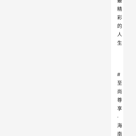
最
精
彩
的
人
生
#
至
尚
尊
享
·
海
南