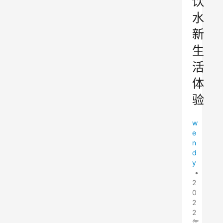
饮
水
新
生
活
体
验
w
e
n
d
y
•
2
0
2
2
年