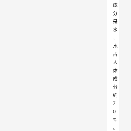
成
分
是
水
，
水
占
人
体
成
分
约
7
0
%
。