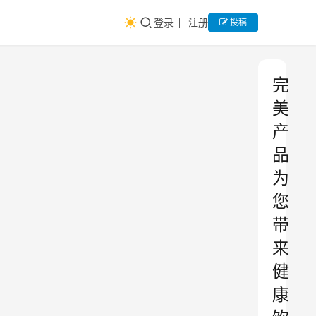
登录
注册
投稿
完
美
产
品
为
您
带
来
健
康