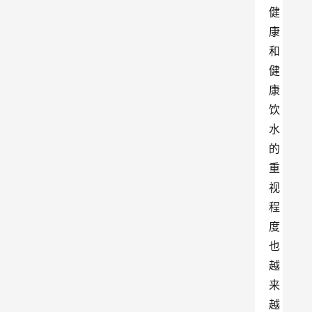
健
康
和
健
康
饮
水
的
重
视
程
度
也
越
来
越