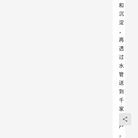
和
沉
淀
，
再
透
过
水
管
送
到
千
家
万
户
，