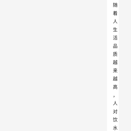
随
着
人
生
活
品
质
越
来
越
高
，
人
对
饮
水