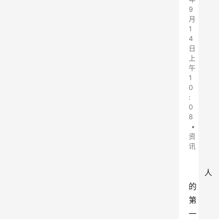
9
月
1
4
日
上
午
1
0
:
0
8
•
资
讯
人
的
第
一