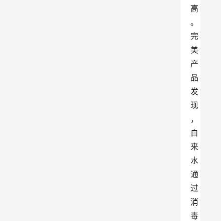
高
。
完
美
产
品
发
现
，
自
来
水
通
过
消
毒