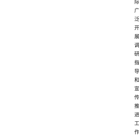
资
讯
人