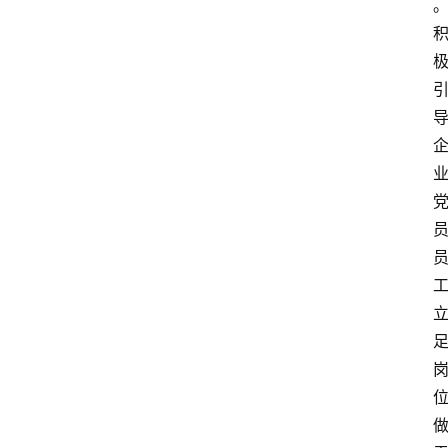
物
观
点
打
传
登录
注册
政
策
商
学
院