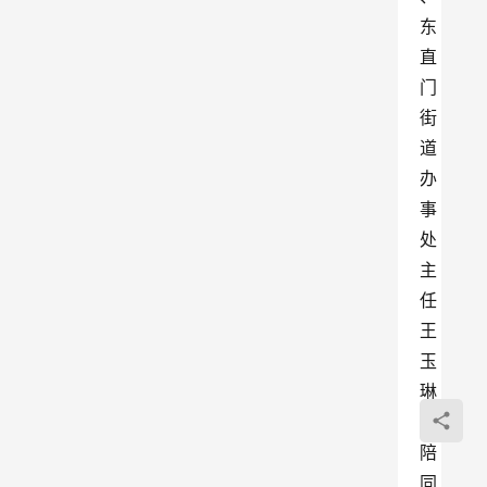
东
直
门
街
道
办
事
处
主
任
王
玉
琳
等
陪
同