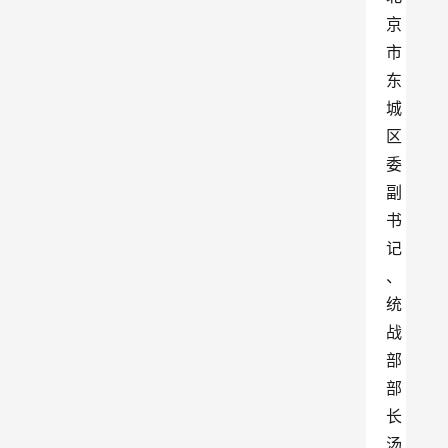
京
市
东
城
区
委
副
书
记
、
统
战
部
部
长
汤