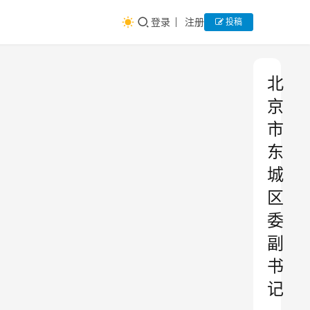
登录
注册
投稿
北
京
市
东
城
区
委
副
书
记