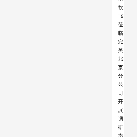
钦
飞
莅
临
完
美
北
京
分
公
司
开
展
调
研
指