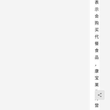
表
示
会
购
买
代
餐
食
品
，
康
宝
莱
作
为
营