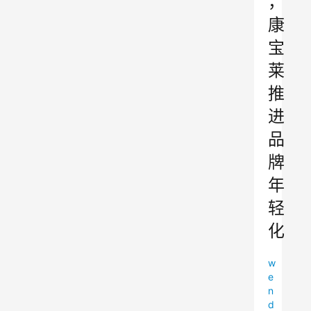
，
康
宝
莱
推
进
品
牌
年
轻
化
w
e
n
d