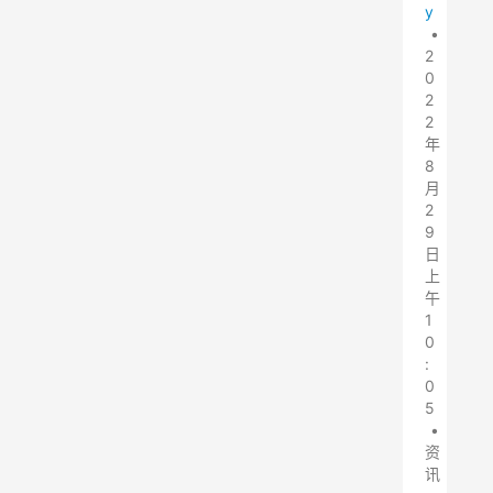
y
•
2
0
2
2
年
8
月
2
9
日
上
午
1
0
:
0
5
•
资
讯