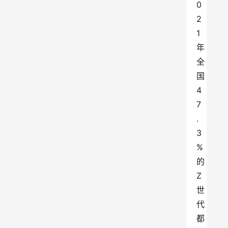
0
2
1
年
全
国
4
7
.
3
%
的
Z
世
代
都