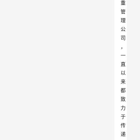
重
管
理
公
司
，
一
直
以
来
都
致
力
于
传
递