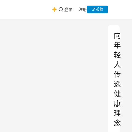
登录
注册
投稿
向
年
轻
人
传
递
健
康
理
念