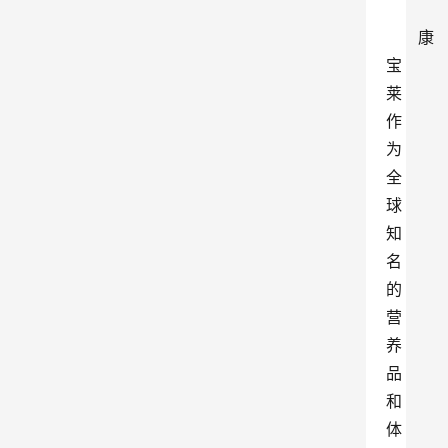
康
宝
莱
作
为
全
球
知
名
的
营
养
品
和
体