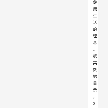
健
康
生
活
的
理
念
。
据
某
数
据
显
示
，
2